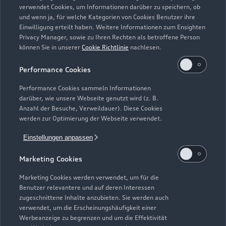
Zurück nach oben
verwendet Cookies, um Informationen darüber zu speichern, ob
und wenn ja, für welche Kategorien von Cookies Benutzer ihre
Einwilligung erteilt haben. Weitere Informationen zum Ensighten
Modelle
Privacy Manager, sowie zu Ihren Rechten als betroffene Person
können Sie in unserer
Cookie Richtlinie
nachlesen.
Kaufen & leasen
Alle Modelle
Performance Cookies
Modelle vergleichen
Service & Zubehör
Performance Cookies sammeln Informationen
Neuwagensuche
darüber, wie unsere Webseite genutzt wird (z. B.
Elektromodelle
Anzahl der Besuche, Verweildauer). Diese Cookies
Gebrauchtwagensuche
Support
werden zur Optimierung der Webseite verwendet.
Saisonale Angebote
Plug-in-Hybride
Gebrauchtwagen
Einstellungen anpassen
Audi Services
Über Audi
Kundenservice
Finanzierung
Marketing Cookies
Garantie
Händlersuche
Aktionen & Angebote
Unternehmen
Marketing Cookies werden verwendet, um für die
Audi digital services
Benutzer relevantere und auf deren Interessen
Audi Code
Geschäftskunden
Karriere
zugeschnittene Inhalte anzubieten. Sie werden auch
myAudi
verwendet, um die Erscheinungshäufigkeit einer
Häufige Fragen (FAQ)
Investor Relations
Werbeanzeige zu begrenzen und um die Effektivität