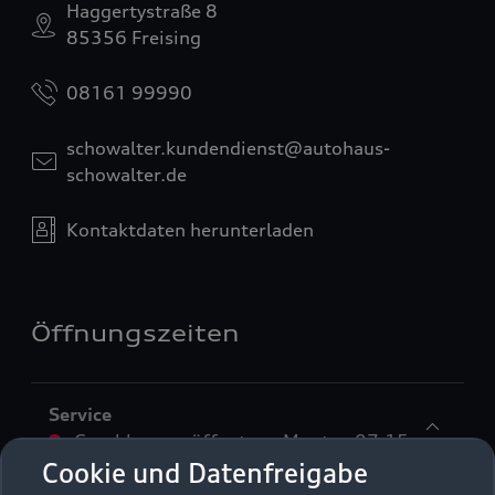
Haggertystraße 8
85356 Freising
08161 99990
schowalter.kundendienst@autohaus-
schowalter.de
Kontaktdaten herunterladen
Öffnungszeiten
Service
Geschlossen
,
öffnet am
Montag 07:15
Cookie und Datenfreigabe