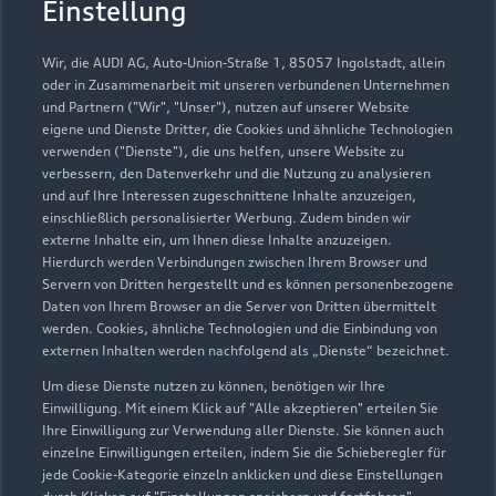
Einstellung
Montag -
07:15 - 18:00
Donnerstag
Wir, die AUDI AG, Auto-Union-Straße 1, 85057 Ingolstadt, allein
Freitag
07:15 - 17:00
oder in Zusammenarbeit mit unseren verbundenen Unternehmen
und Partnern ("Wir", "Unser"), nutzen auf unserer Website
Samstag -
Geschlossen
eigene und Dienste Dritter, die Cookies und ähnliche Technologien
Sonntag
verwenden ("Dienste"), die uns helfen, unsere Website zu
verbessern, den Datenverkehr und die Nutzung zu analysieren
und auf Ihre Interessen zugeschnittene Inhalte anzuzeigen,
einschließlich personalisierter Werbung. Zudem binden wir
externe Inhalte ein, um Ihnen diese Inhalte anzuzeigen.
Hierdurch werden Verbindungen zwischen Ihrem Browser und
Servern von Dritten hergestellt und es können personenbezogene
Daten von Ihrem Browser an die Server von Dritten übermittelt
werden. Cookies, ähnliche Technologien und die Einbindung von
externen Inhalten werden nachfolgend als „Dienste“ bezeichnet.
Um diese Dienste nutzen zu können, benötigen wir Ihre
Einwilligung. Mit einem Klick auf "Alle akzeptieren" erteilen Sie
Ihre Einwilligung zur Verwendung aller Dienste. Sie können auch
einzelne Einwilligungen erteilen, indem Sie die Schieberegler für
jede Cookie-Kategorie einzeln anklicken und diese Einstellungen