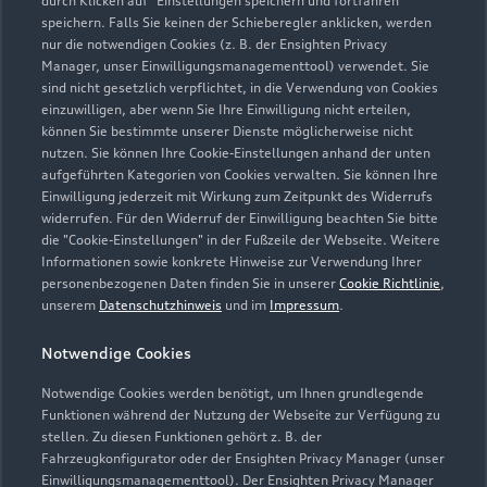
durch Klicken auf "Einstellungen speichern und fortfahren"
speichern. Falls Sie keinen der Schieberegler anklicken, werden
nur die notwendigen Cookies (z. B. der Ensighten Privacy
Zur Inspektion
Manager, unser Einwilligungsmanagementtool) verwendet. Sie
sind nicht gesetzlich verpflichtet, in die Verwendung von Cookies
einzuwilligen, aber wenn Sie Ihre Einwilligung nicht erteilen,
können Sie bestimmte unserer Dienste möglicherweise nicht
nutzen. Sie können Ihre Cookie-Einstellungen anhand der unten
aufgeführten Kategorien von Cookies verwalten. Sie können Ihre
Einwilligung jederzeit mit Wirkung zum Zeitpunkt des Widerrufs
widerrufen. Für den Widerruf der Einwilligung beachten Sie bitte
die "Cookie-Einstellungen" in der Fußzeile der Webseite. Weitere
Informationen sowie konkrete Hinweise zur Verwendung Ihrer
personenbezogenen Daten finden Sie in unserer
Cookie Richtlinie
,
unserem
Datenschutzhinweis
und im
Impressum
.
Notwendige Cookies
Notwendige Cookies werden benötigt, um Ihnen grundlegende
Zur Reparatur
Funktionen während der Nutzung der Webseite zur Verfügung zu
stellen. Zu diesen Funktionen gehört z. B. der
Fahrzeugkonfigurator oder der Ensighten Privacy Manager (unser
Einwilligungsmanagementtool). Der Ensighten Privacy Manager